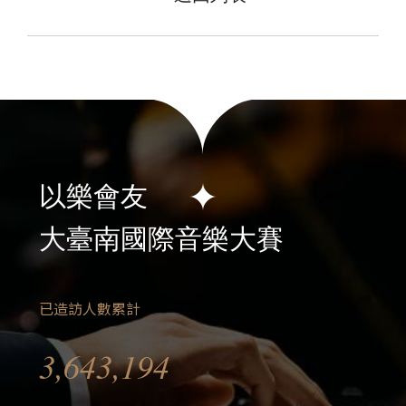
2026大台南國際音
2025-12-05 - 2026-0
開放報名！
以樂會友
活動簡章
大臺南國際音樂大賽
會員專區
已造訪人數累計
加入會員
3,643,194