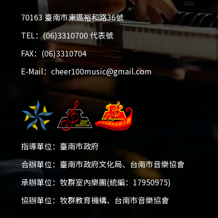
70163 臺南市東區裕和路36號
TEL：(06)3310700 代表號
FAX：(06)3310704
E-Mail：cheer100music@gmail.com
指導單位：臺南市政府
2026大台南國際音樂大賽
合辦單位：臺南市政府文化局、台南市音樂協會
2025-12-05 - 2026-01-18
承辦單位：牧群室內樂團(統編：17950975)
協辦單位：牧群教育機構、台南市音樂協會
開放報名！