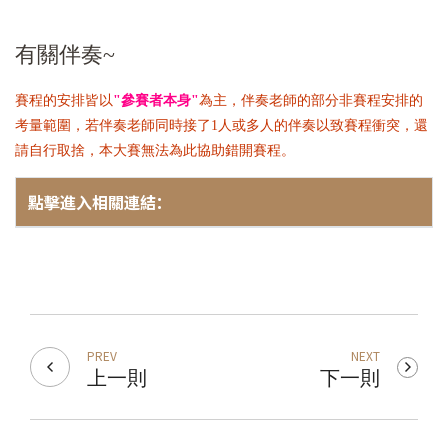
有關伴奏~
賽程的安排皆以
"
參賽者本身
"
為主，伴奏老師的部分非賽程安排的
考量範圍，若伴奏老師同時接了1人或多人的伴奏以致賽程衝突，還
請自行取捨，本大賽無法為此協助錯開賽程。
點擊進入相關連結：
PREV
NEXT
上一則
下一則