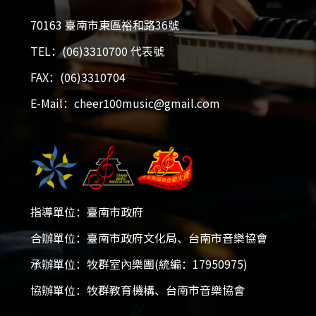
70163 臺南市東區裕和路36號
TEL：(06)3310700 代表號
FAX：(06)3310704
E-Mail：cheer100music@gmail.com
指導單位：臺南市政府
2026大台南國際音樂大賽
合辦單位：臺南市政府文化局、台南市音樂協會
2025-12-05 - 2026-01-18
承辦單位：牧群室內樂團(統編：17950975)
協辦單位：牧群教育機構、台南市音樂協會
開放報名！