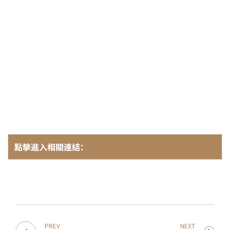
202
2025-12
開放報
點擊進入相關連結：
活動簡章
會員專區
加入會員
PREV
NEXT