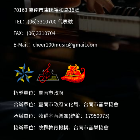
70163 臺南市東區裕和路36號
TEL：(06)3310700 代表號
2026大台南國際音樂大賽
FAX：(06)3310704
E-Mail：cheer100music@gmail.com
2025-12-05 - 2026-01-18
開放報名！
活動簡章
指導單位：臺南市政府
會員專區
合辦單位：臺南市政府文化局、台南市音樂協會
承辦單位：牧群室內樂團(統編：17950975)
加入會員
協辦單位：牧群教育機構、台南市音樂協會