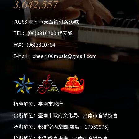
3,642,557
70163 臺南市東區裕和路36號
TEL：(06)3310700 代表號
FAX：(06)3310704
E-Mail：cheer100music@gmail.com
指導單位：臺南市政府
2026大台南國際音樂大賽
合辦單位：臺南市政府文化局、台南市音樂協會
2025-12-05 - 2026-01-18
承辦單位：牧群室內樂團(統編：17950975)
開放報名！
協辦單位：牧群教育機構、台南市音樂協會