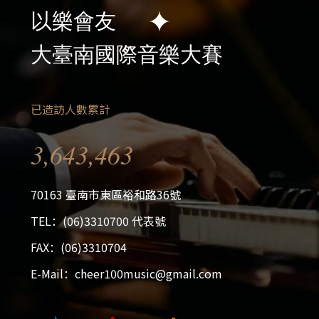
之網路，或不遵守連結至本服務之相關需求、程
以樂會友
序、政策或規則等及其他經本平 臺認定侵害他人
權益或違法之行為。
大臺南國際音樂大賽
當您自願或主動將任何資料（包括但不限於文字、
圖片、檔案、或其他資料等）上傳或以其他方式傳
輸至本平臺，視為您已授權本網站使用、修改、重
已造訪人數累計
製、公開播 送、改作、散布、發行、公開發表、
公開傳輸、公開上映、翻譯該等資料，並得在此範
3,643,463
圍內將前述權利轉授權第三人。您並保證本平臺使
用、修改、重製、公開播 送、改作、散布、發
行、公開發表、公開傳輸、公開上映、翻譯、轉授
70163 臺南市東區裕和路36號
權該等資料，您享有正當權利或已獲合法授權，不
TEL：(06)3310700 代表號
致侵害任何第三人之智慧財產權，否則應對 本平
臺所受之損害負賠償責任。若您不具合法權利，請
FAX：(06)3310704
勿擅自將該等資料上傳或以其他方式傳輸至本網
E-Mail：cheer100music@gmail.com
站，否則您將因為侵害智慧財產權而負刑事責任及
民事損害賠 償責任。
由會員公開張貼或私下傳送的資訊、資料、文字、
2026大台南國際音樂大賽