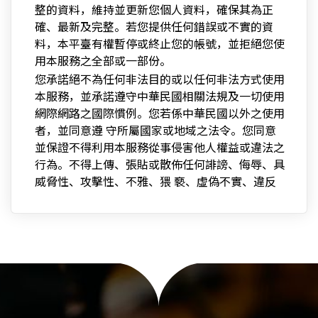
整的資料，維持並更新您個人資料，確保其為正
確、最新及完整。若您提供任何錯誤或不實的資
料，本平臺有權暫停或終止您的帳號，並拒絕您使
用本服務之全部或一部份。
您承諾絕不為任何非法目的或以任何非法方式使用
本服務，並承諾遵守中華民國相關法規及一切使用
網際網路之國際慣例。您若係中華民國以外之使用
者，並同意遵 守所屬國家或地域之法令。您同意
並保證不得利用本服務從事侵害他人權益或違法之
行為。不得上傳、張貼或散佈任何誹謗、侮辱、具
威脅性、攻擊性、不雅、猥 褻、虛偽不實、違反
公共秩序或善良風俗或其他不法之文字、圖片或任
何形式的檔案於本平臺。不得侵害他人名譽權、姓
名權、隱私權、著作權、專利權、商標權、 營業
秘密及其他法律所保障之權利與利益。不得冒用他
人名義利用本平臺所提供之服務。不得上傳、張
貼、散佈或傳輸任何含有電腦病毒或對於電腦軟、
硬體功能產 生限制、破壞或中斷之檔案或程式
碼。不得干擾或中斷本服務或伺服器或連結本服務