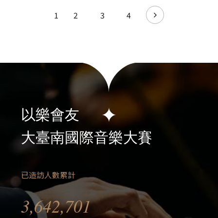
1
2
3
4
以樂會友
大臺南國際音樂大賽
已造訪人數累計
3,642,701