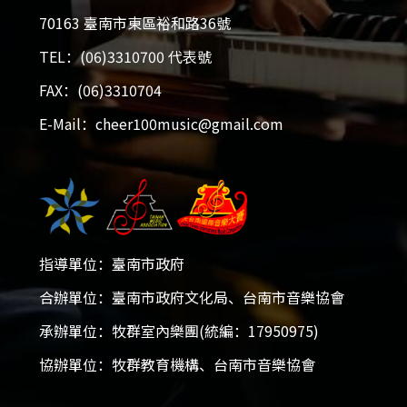
70163 臺南市東區裕和路36號
TEL：(06)3310700 代表號
FAX：(06)3310704
E-Mail：cheer100music@gmail.com
指導單位：臺南市政府
2026大台南國際音樂大賽
合辦單位：臺南市政府文化局、台南市音樂協會
承辦單位：牧群室內樂團(統編：17950975)
2025-12-05 - 2026-01-18
協辦單位：牧群教育機構、台南市音樂協會
開放報名！