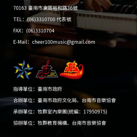
70163 臺南市東區裕和路36號
TEL：(06)3310700 代表號
FAX：(06)3310704
E-Mail：cheer100music@gmail.com
指導單位：臺南市政府
2026大台南國際音樂大賽
合辦單位：臺南市政府文化局、台南市音樂協會
承辦單位：牧群室內樂團(統編：17950975)
2025-12-05 - 2026-01-18
協辦單位：牧群教育機構、台南市音樂協會
開放報名！