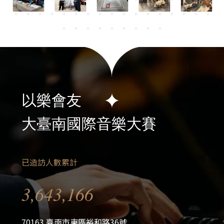
以樂會友
大臺南國際音樂大賽
已造訪人數累計
3,643,166
70163 臺南市東區裕和路36號