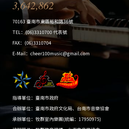
3,642,862
70163 臺南市東區裕和路36號
TEL：(06)3310700 代表號
FAX：(06)3310704
E-Mail：cheer100music@gmail.com
指導單位：臺南市政府
2026大台南國際音樂大賽
合辦單位：臺南市政府文化局、台南市音樂協會
2025-12-05 - 2026-01-18
承辦單位：牧群室內樂團(統編：17950975)
開放報名！