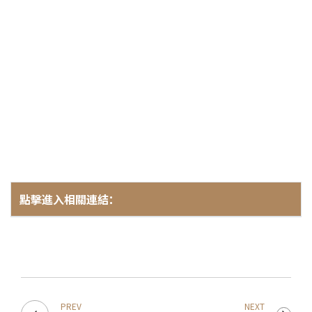
202
2025-12
開放報
點擊進入相關連結：
活動簡章
會員專區
加入會員
PREV
NEXT